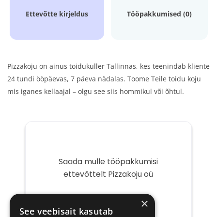
Ettevõtte kirjeldus
Tööpakkumised (0)
Pizzakoju on ainus toidukuller Tallinnas, kes teenindab kliente
24 tundi ööpäevas, 7 päeva nädalas. Toome Teile toidu koju
mis iganes kellaajal – olgu see siis hommikul või õhtul.
Saada mulle tööpakkumisi
ettevõttelt Pizzakoju oü
Teie
×
e-
See veebisait kasutab
post