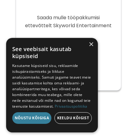
Saada mulle tööpakkumisi
ettevõttelt Skyworld Entertainment
Teie
×
e-
See veebisait kasutab
post
küpsiseid
Kasutame küpsiseid sisu, reklaamide
isikupärastamiseks ja liikluse
analüüsimiseks. Samuti jagame teavet meie
saidi kasutamise kohta oma reklaami- ja
analüüsipartneritega, kes võivad seda
kombineerida muu teabega, mille olete
neile esitanud või mille nad on kogunud teie
teenuste kasutamisest.
Privaatsuspoliitika
NÕUSTU KÕIGIGA
KEELDU KÕIGIST