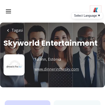
Skip
to
main
content
Tagasi
Skyworld Entertainment
Tallinn, Estonia
www.dinnerinthesky.com