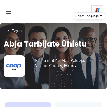
Skip
to
main
content
Tagasi
Abja Tarbijate Ühistu
Pärnu mnt 40, Abja-Paluoja,
Viljandi County, Estonia