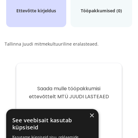
Ettevõtte kirjeldus
Tööpakkumised (0)
Tallinna Juudi mitmekultuuriline eralasteaed.
Saada mulle tööpakkumisi
ettevõttelt MTÜ JUUDI LASTEAED
Teie
×
e-
See veebisait kasutab
post
küpsiseid
Kasutame küpsiseid sisu, reklaamide