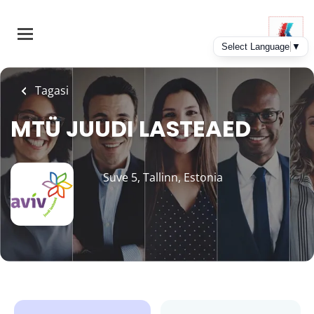
Skip
to
main
content
Tagasi
MTÜ JUUDI LASTEAED
Suve 5, Tallinn, Estonia