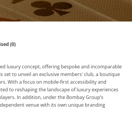
ed (0)
d luxury concept, offering bespoke and incomparable
 set to unveil an exclusive members’ club, a boutique
rs. With a focus on mobile-first accessibility and
ted to reshaping the landscape of luxury experiences
 players. In addition, under the Bombay Group’s
 independent venue with its own unique branding