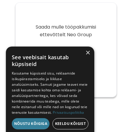
Saada mulle tööpakkumisi
ettevõttelt Neo Group
Teie
×
e-
See veebisait kasutab
post
küpsiseid
Kasutame küpsiseid sisu, reklaamide
isikupärastamiseks ja liikluse
analüüsimiseks. Samuti jagame teavet meie
saidi kasutamise kohta oma reklaami- ja
analüüsipartneritega, kes võivad seda
kombineerida muu teabega, mille olete
neile esitanud või mille nad on kogunud teie
teenuste kasutamisest.
Privaatsuspoliitika
NÕUSTU KÕIGIGA
KEELDU KÕIGIST