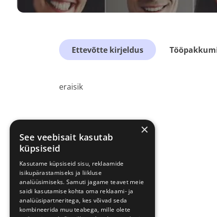
Ettevõtte kirjeldus
Tööpakkumis
eraisik
×
See veebisait kasutab
küpsiseid
Kasutame küpsiseid sisu, reklaamide
isikupärastamiseks ja liikluse
analüüsimiseks. Samuti jagame teavet meie
saidi kasutamise kohta oma reklaami- ja
analüüsipartneritega, kes võivad seda
kombineerida muu teabega, mille olete