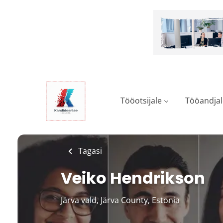
Skip
to
main
content
Tööotsijale
Tööandjal
Tagasi
Veiko Hendrikson
Järva vald, Järva County, Estonia