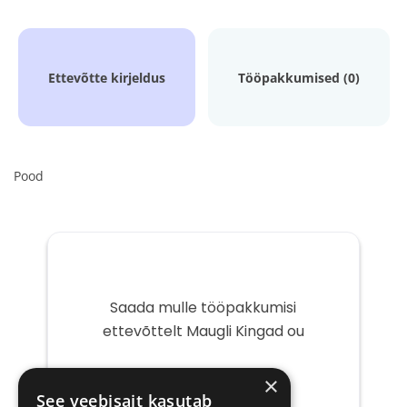
Ettevõtte kirjeldus
Tööpakkumised (0)
Pood
Saada mulle tööpakkumisi
ettevõttelt Maugli Kingad ou
Teie
×
e-
See veebisait kasutab
post