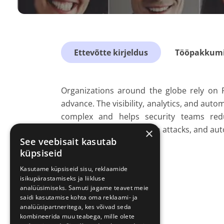
Ettevõtte kirjeldus
Tööpakkumis
Organizations around the globe rely on R
advance. The visibility, analytics, and auto
complex and helps security teams reduc
investigate and shut down attacks, and aut
×
See veebisait kasutab
küpsiseid
Kasutame küpsiseid sisu, reklaamide
isikupärastamiseks ja liikluse
analüüsimiseks. Samuti jagame teavet meie
saidi kasutamise kohta oma reklaami- ja
analüüsipartneritega, kes võivad seda
kombineerida muu teabega, mille olete