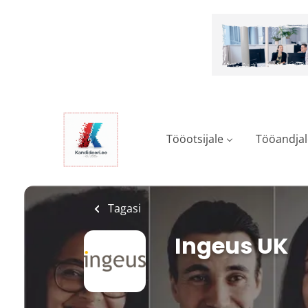
Skip
to
main
content
Tööotsijale
Tööandjal
Tagasi
Ingeus UK