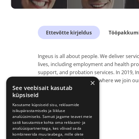
Ettevõtte kirjeldus
Tööpakkumis
Ingeus is all about people. We deliver servi
lives, including employment and health pro
support, and probation services. In 2019, 
human services provider, where we join our
×
See veebisait kasutab
küpsiseid
Kasutame küpsiseid sisu, reklaamide
isikupärastamiseks ja liikluse
analüüsimiseks. Samuti jagame teavet meie
saidi kasutamise kohta oma reklaami- ja
analüüsipartneritega, kes võivad seda
kombineerida muu teabega, mille olete