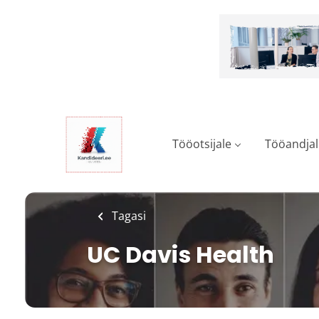
Skip
to
main
content
Tööotsijale
Tööandjal
Tagasi
UC Davis Health