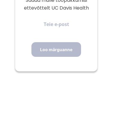
Saada mulle tööpakkumisi
ettevõttelt UC Davis Health
Teie
e-
post