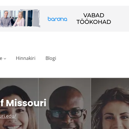
e
Hinnakiri
Blogi
f Missouri
uri.edu/