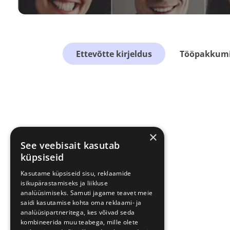
Ettevõtte kirjeldus
Tööpakkumis
×
See veebisait kasutab
küpsiseid
Kasutame küpsiseid sisu, reklaamide
isikupärastamiseks ja liikluse
analüüsimiseks. Samuti jagame teavet meie
saidi kasutamise kohta oma reklaami- ja
analüüsipartneritega, kes võivad seda
kombineerida muu teabega, mille olete