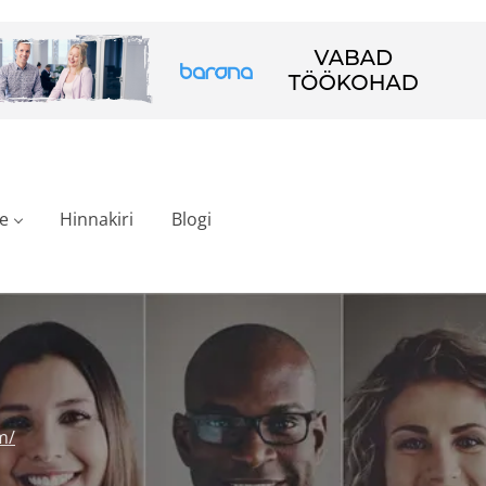
e
Hinnakiri
Blogi
m/