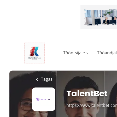
Skip
to
main
content
Tööotsijale
Tööandjal
Tagasi
TalentBet
https://www.talentbet.co