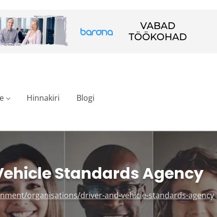
e
Hinnakiri
Blogi
Vehicle Standards Agency
nment/organisations/driver-and-vehicle-standards-agency