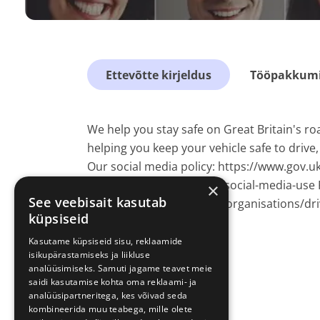
Ettevõtte kirjeldus
Tööpakkumis
We help you stay safe on Great Britain's roa
helping you keep your vehicle safe to drive
Our social media policy: https://www.gov.
standards-agency/about/social-media-use 
×
See veebisait kasutab
www.gov.uk/government/organisations/driv
küpsiseid
Kasutame küpsiseid sisu, reklaamide
isikupärastamiseks ja liikluse
analüüsimiseks. Samuti jagame teavet meie
saidi kasutamise kohta oma reklaami- ja
analüüsipartneritega, kes võivad seda
kombineerida muu teabega, mille olete