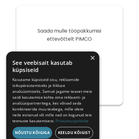
Saada mulle tööpakkumisi
ettevõttelt PIMCO
Teie
×
e-
See veebisait kasutab
post
küpsiseid
Kasutame küpsiseid sisu, reklaamide
isikupärastamiseks ja liikluse
analüüsimiseks. Samuti jagame teavet meie
saidi kasutamise kohta oma reklaami- ja
analüüsipartneritega, kes võivad seda
kombineerida muu teabega, mille olete
neile esitanud või mille nad on kogunud teie
teenuste kasutamisest.
Privaatsuspoliitika
NÕUSTU KÕIGIGA
KEELDU KÕIGIST