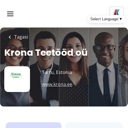
Skip
to
main
content
Tagasi
Krona Teetööd oü
Tartu, Estonia
www.krona.ee