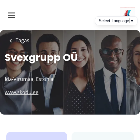
Skip
to
main
content
Tagasi
Svexgrupp OÜ
Ida-Virumaa, Estonia
www.skodu.ee