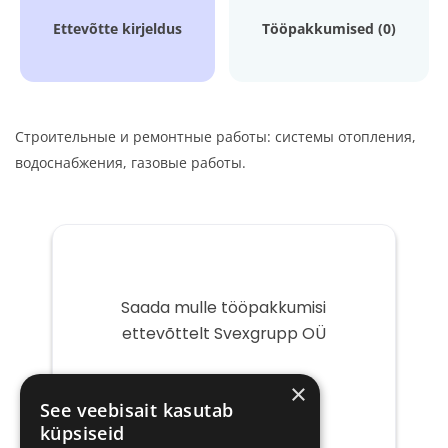
Ettevõtte kirjeldus
Tööpakkumised (0)
Строительные и ремонтные работы: системы отопления,
водоснабжения, газовые работы.
Saada mulle tööpakkumisi
ettevõttelt Svexgrupp OÜ
Teie
×
e-
See veebisait kasutab
post
küpsiseid