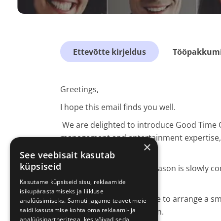
Ettevõtte kirjeldus
Tööpakkumis
Greetings,
I hope this email finds you well.
We are delighted to introduce Good Time 
management and entertainment expertise, w
×
industry.
See veebisait kasutab
küpsiseid
Since the 2023 summer season is slowly com
2024 summer season.
Kasutame küpsiseid sisu, reklaamide
isikupärastamiseks ja liikluse
In that spirit, we would like to arrange a s
analüüsimiseks. Samuti jagame teavet meie
saidi kasutamise kohta oma reklaami- ja
options for the new season.
analüüsipartneritega, kes võivad seda