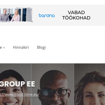
e
Hinnakiri
Blogi
GROUP EE
s://www.good-time.eu/