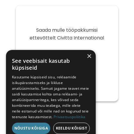
Saada mulle tööpakkumisi
ettevõttelt Civitta International
Teie
×
e-
See veebisait kasutab
post
küpsiseid
Kasutame küpsiseid sisu, reklaamide
isikupärastamiseks ja liikluse
analüüsimiseks. Samuti jagame teavet meie
saidi kasutamise kohta oma reklaami- ja
analüüsipartneritega, kes võivad seda
kombineerida muu teabega, mille olete
neile esitanud või mille nad on kogunud teie
teenuste kasutamisest.
Privaatsuspoliitika
NÕUSTU KÕIGIGA
KEELDU KÕIGIST