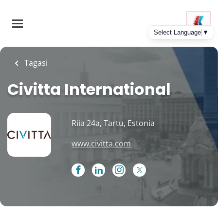
Skip
to
main
content
Tagasi
Civitta International
Riia 24a, Tartu, Estonia
www.civitta.com