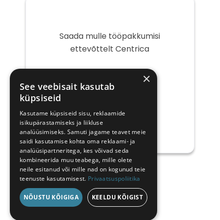
Saada mulle tööpakkumisi
ettevõttelt Centrica
Teie
×
e-
See veebisait kasutab
post
küpsiseid
Kasutame küpsiseid sisu, reklaamide
isikupärastamiseks ja liikluse
analüüsimiseks. Samuti jagame teavet meie
saidi kasutamise kohta oma reklaami- ja
analüüsipartneritega, kes võivad seda
kombineerida muu teabega, mille olete
neile esitanud või mille nad on kogunud teie
teenuste kasutamisest.
Privaatsuspoliitika
NÕUSTU KÕIGIGA
KEELDU KÕIGIST