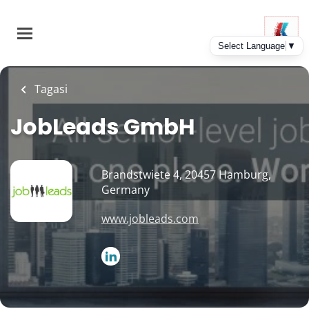
Skip
to
main
content
Tagasi
JobLeads GmbH
Brandstwiete 4, 20457 Hamburg,
Germany
www.jobleads.com