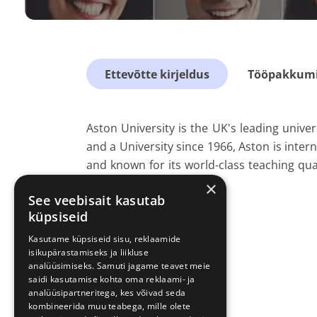
Ettevõtte kirjeldus
Tööpakkumis
Aston University is the UK's leading unive
and a University since 1966, Aston is inter
and known for its world-class teaching qu
commerce.
×
See veebisait kasutab
küpsiseid
Kasutame küpsiseid sisu, reklaamide
isikupärastamiseks ja liikluse
analüüsimiseks. Samuti jagame teavet meie
saidi kasutamise kohta oma reklaami- ja
analüüsipartneritega, kes võivad seda
kombineerida muu teabega, mille olete