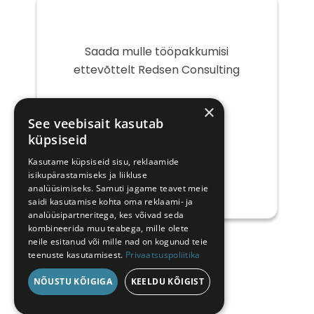
Saada mulle tööpakkumisi
ettevõttelt Redsen Consulting
Teie
×
e-
See veebisait kasutab
post
küpsiseid
Kasutame küpsiseid sisu, reklaamide
isikupärastamiseks ja liikluse
analüüsimiseks. Samuti jagame teavet meie
saidi kasutamise kohta oma reklaami- ja
analüüsipartneritega, kes võivad seda
kombineerida muu teabega, mille olete
neile esitanud või mille nad on kogunud teie
teenuste kasutamisest.
Privaatsuspoliitika
NÕUSTU KÕIGIGA
KEELDU KÕIGIST