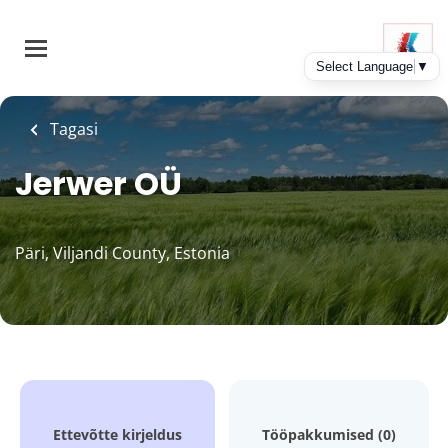
Skip
to
main
content
Tagasi
Jerwer OÜ
Päri, Viljandi County, Estonia
Ettevõtte kirjeldus
Tööpakkumised (0)