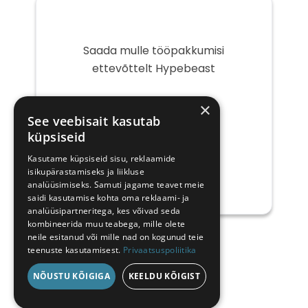
Saada mulle tööpakkumisi
ettevõttelt Hypebeast
Teie
×
e-
See veebisait kasutab
post
küpsiseid
Kasutame küpsiseid sisu, reklaamide
isikupärastamiseks ja liikluse
analüüsimiseks. Samuti jagame teavet meie
saidi kasutamise kohta oma reklaami- ja
analüüsipartneritega, kes võivad seda
kombineerida muu teabega, mille olete
neile esitanud või mille nad on kogunud teie
teenuste kasutamisest.
Privaatsuspoliitika
NÕUSTU KÕIGIGA
KEELDU KÕIGIST