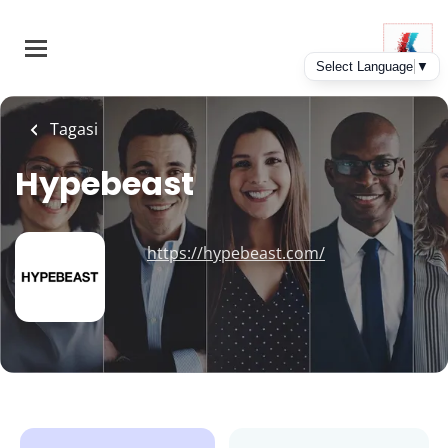
Skip
to
main
content
Tagasi
Hypebeast
https://hypebeast.com/