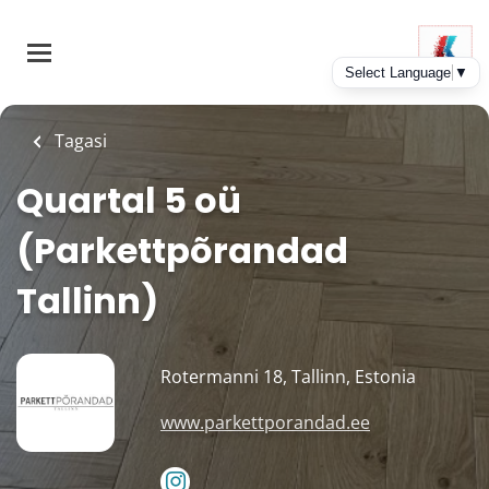
Skip
to
main
content
Tagasi
Quartal 5 oü
(Parkettpõrandad
Tallinn)
Rotermanni 18, Tallinn, Estonia
www.parkettporandad.ee