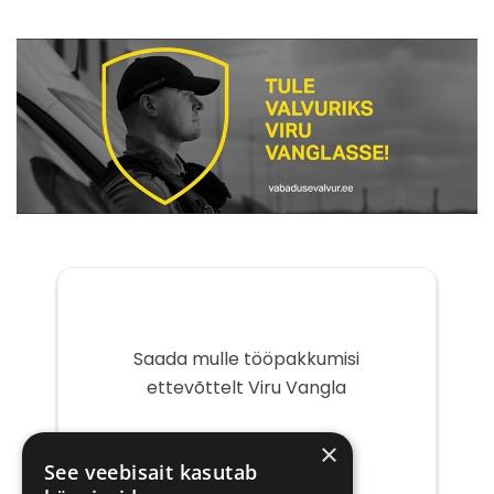
Saada mulle tööpakkumisi
ettevõttelt Viru Vangla
Teie
×
e-
See veebisait kasutab
post