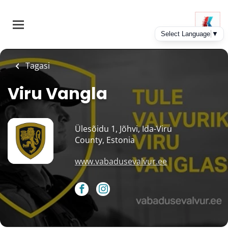
Skip
to
main
content
Tagasi
Viru Vangla
Ülesõidu 1, Jõhvi, Ida-Viru
County, Estonia
www.vabadusevalvur.ee