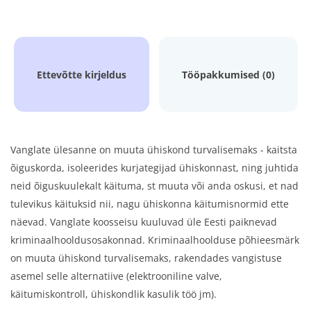
Ettevõtte kirjeldus
Tööpakkumised (0)
Vanglate ülesanne on muuta ühiskond turvalisemaks - kaitsta
õiguskorda, isoleerides kurjategijad ühiskonnast, ning juhtida
neid õiguskuulekalt käituma, st muuta või anda oskusi, et nad
tulevikus käituksid nii, nagu ühiskonna käitumisnormid ette
näevad. Vanglate koosseisu kuuluvad üle Eesti paiknevad
kriminaalhooldusosakonnad. Kriminaalhoolduse põhieesmärk
on muuta ühiskond turvalisemaks, rakendades vangistuse
asemel selle alternatiive (elektrooniline valve,
käitumiskontroll, ühiskondlik kasulik töö jm).