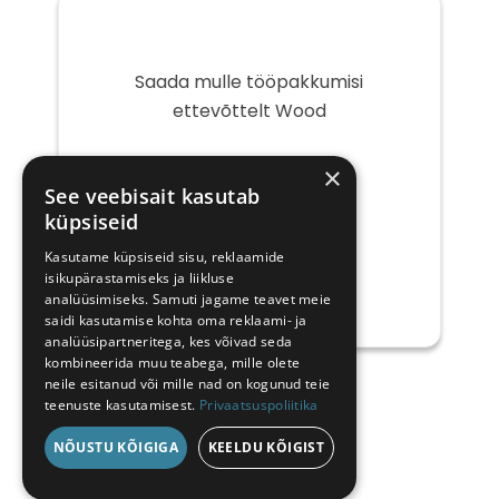
Saada mulle tööpakkumisi
ettevõttelt Wood
Teie
×
e-
See veebisait kasutab
post
küpsiseid
Kasutame küpsiseid sisu, reklaamide
isikupärastamiseks ja liikluse
analüüsimiseks. Samuti jagame teavet meie
saidi kasutamise kohta oma reklaami- ja
analüüsipartneritega, kes võivad seda
kombineerida muu teabega, mille olete
neile esitanud või mille nad on kogunud teie
teenuste kasutamisest.
Privaatsuspoliitika
NÕUSTU KÕIGIGA
KEELDU KÕIGIST