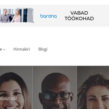
e
Hinnakiri
Blogi
about-us/