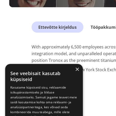
Ettevõtte kirjeldus
Tööpakkumis
With approximately 6,500 employees across 
integration model, and unparalleled operati
position Tronox as the preeminent titanium
×
Tronox is listed on the New York Stock Exc
See veebisait kasutab
küpsiseid
Kasutame küpsiseid sisu, reklaamide
isikupärastamiseks ja liikluse
analüüsimiseks. Samuti jagame teavet meie
saidi kasutamise kohta oma reklaami- ja
analüüsipartneritega, kes võivad seda
kombineerida muu teabega, mille olete