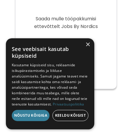
Saada mulle tööpakkumisi
ettevõttelt Jobs By Nordics
Teie
×
e-
See veebisait kasutab
post
küpsiseid
Kasutame küpsiseid sisu, reklaamide
isikupärastamiseks ja liikluse
analüüsimiseks. Samuti jagame teavet meie
saidi kasutamise kohta oma reklaami- ja
analüüsipartneritega, kes võivad seda
kombineerida muu teabega, mille olete
neile esitanud või mille nad on kogunud teie
teenuste kasutamisest.
Privaatsuspoliitika
NÕUSTU KÕIGIGA
KEELDU KÕIGIST