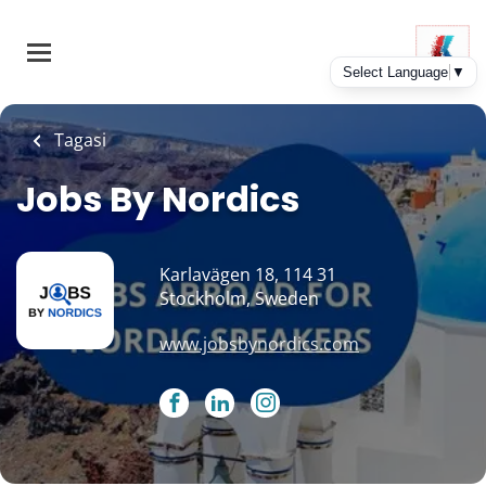
Skip
to
main
content
Tagasi
Jobs By Nordics
Karlavägen 18, 114 31
Stockholm, Sweden
www.jobsbynordics.com