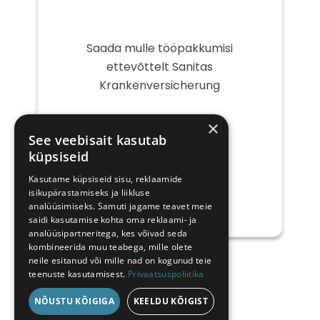
Saada mulle tööpakkumisi
ettevõttelt Sanitas
Krankenversicherung
Teie
×
e-
See veebisait kasutab
post
küpsiseid
Kasutame küpsiseid sisu, reklaamide
isikupärastamiseks ja liikluse
analüüsimiseks. Samuti jagame teavet meie
saidi kasutamise kohta oma reklaami- ja
analüüsipartneritega, kes võivad seda
kombineerida muu teabega, mille olete
neile esitanud või mille nad on kogunud teie
teenuste kasutamisest.
Privaatsuspoliitika
NÕUSTU KÕIGIGA
KEELDU KÕIGIST