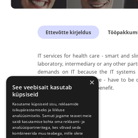
Ettevõtte kirjeldus
Tööpakkumis
IT services for health care - smart and sli
laboratory, intermediary or any other par
demands on IT because the IT systems f
technical or administrative - have to be 
×
See veebisait kasutab
possible and sustainable benefit.
küpsiseid
Kasutame küpsiseid sisu, reklaamide
isikupärastamiseks ja liikluse
analüüsimiseks. Samuti jagame teavet meie
saidi kasutamise kohta oma reklaami- ja
analüüsipartneritega, kes võivad seda
kombineerida muu teabega, mille olete