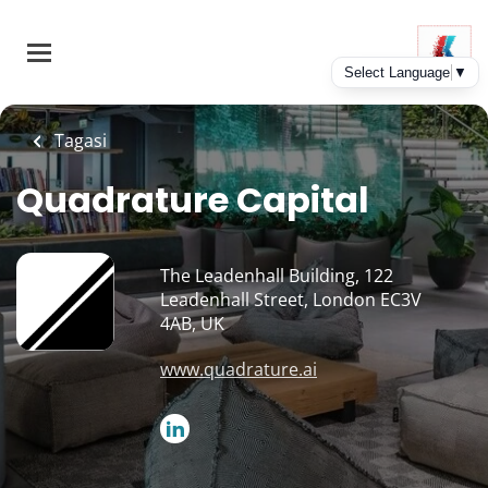
Skip
to
main
content
Tagasi
Quadrature Capital
The Leadenhall Building, 122
Leadenhall Street, London EC3V
4AB, UK
www.quadrature.ai