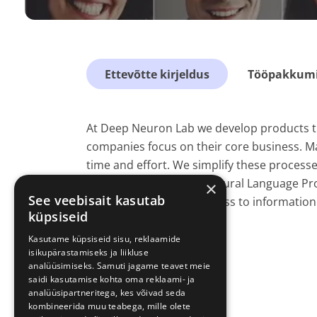
Ettevõtte kirjeldus
Tööpakkumis
At Deep Neuron Lab we develop products t
companies focus on their core business. Ma
time and effort. We simplify these processes 
the latest methods of Natural Language Pr
×
See veebisait kasutab
and enable an easier access to information. 
küpsiseid
the latest technology.
Kasutame küpsiseid sisu, reklaamide
isikupärastamiseks ja liikluse
analüüsimiseks. Samuti jagame teavet meie
saidi kasutamise kohta oma reklaami- ja
analüüsipartneritega, kes võivad seda
kombineerida muu teabega, mille olete