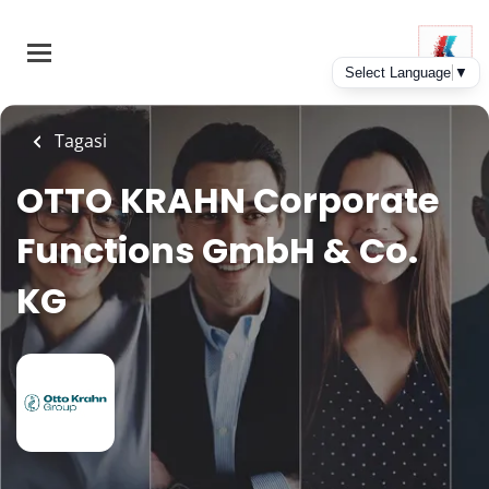
Skip
to
main
content
Tagasi
OTTO KRAHN Corporate
Functions GmbH & Co.
KG