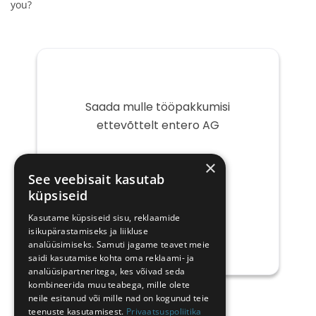
you?
Saada mulle tööpakkumisi
ettevõttelt entero AG
Teie
×
e-
See veebisait kasutab
post
küpsiseid
Kasutame küpsiseid sisu, reklaamide
isikupärastamiseks ja liikluse
analüüsimiseks. Samuti jagame teavet meie
saidi kasutamise kohta oma reklaami- ja
analüüsipartneritega, kes võivad seda
kombineerida muu teabega, mille olete
neile esitanud või mille nad on kogunud teie
teenuste kasutamisest.
Privaatsuspoliitika