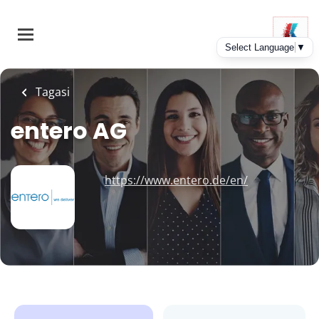
Skip
to
main
content
Tagasi
entero AG
https://www.entero.de/en/