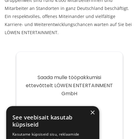
Gruppenweit sind rund 4.000 Mitarbeiterinnen und
Mitarbeiter an Standorten in ganz Deutschland beschäftigt.
Ein respektvolles, offenes Miteinander und vielfältige
Karriere- und Weiterentwicklungschancen warten auf Sie bei
LÖWEN ENTERTAINMENT.
Saada mulle tööpakkumisi
ettevõttelt LÖWEN ENTERTAINMENT
GmbH
Teie
×
e-
See veebisait kasutab
post
küpsiseid
Kasutame küpsiseid sisu, reklaamide