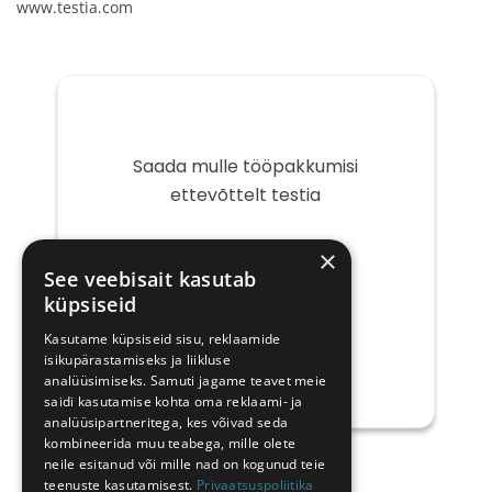
www.testia.com
Saada mulle tööpakkumisi
ettevõttelt testia
Teie
×
e-
See veebisait kasutab
post
küpsiseid
Kasutame küpsiseid sisu, reklaamide
isikupärastamiseks ja liikluse
analüüsimiseks. Samuti jagame teavet meie
saidi kasutamise kohta oma reklaami- ja
analüüsipartneritega, kes võivad seda
kombineerida muu teabega, mille olete
neile esitanud või mille nad on kogunud teie
teenuste kasutamisest.
Privaatsuspoliitika