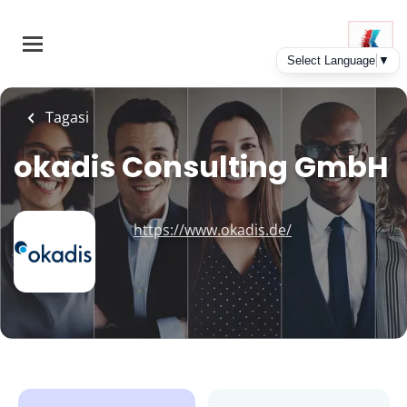
Skip
to
main
content
Tagasi
okadis Consulting GmbH
https://www.okadis.de/