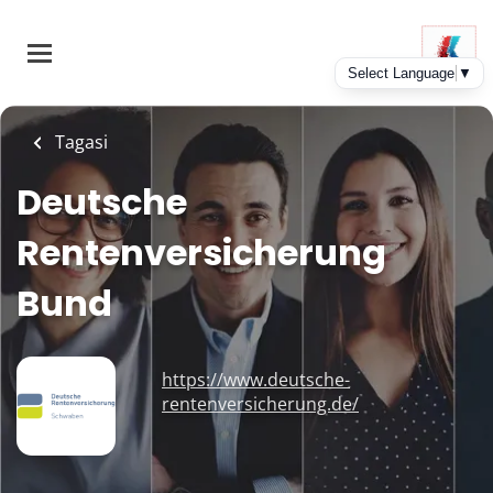
Skip
to
main
content
Tagasi
Deutsche
Rentenversicherung
Bund
https://www.deutsche-
rentenversicherung.de/