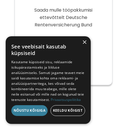
Saada mulle tööpakkumisi
ettevõttelt Deutsche
Rentenversicherung Bund
Teie
×
e-
See veebisait kasutab
post
küpsiseid
Kasutame küpsiseid sisu, reklaamide
isikupärastamiseks ja liikluse
analüüsimiseks. Samuti jagame teavet meie
saidi kasutamise kohta oma reklaami- ja
analüüsipartneritega, kes võivad seda
kombineerida muu teabega, mille olete
neile esitanud või mille nad on kogunud teie
teenuste kasutamisest.
Privaatsuspoliitika
NÕUSTU KÕIGIGA
KEELDU KÕIGIST