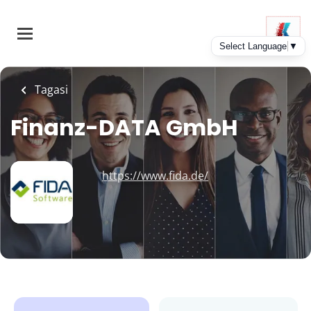
Skip
to
main
content
Tagasi
Finanz-DATA GmbH
https://www.fida.de/