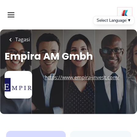
Skip
to
main
content
Tagasi
Empira AM Gmbh
https://www.empira-invest.com/