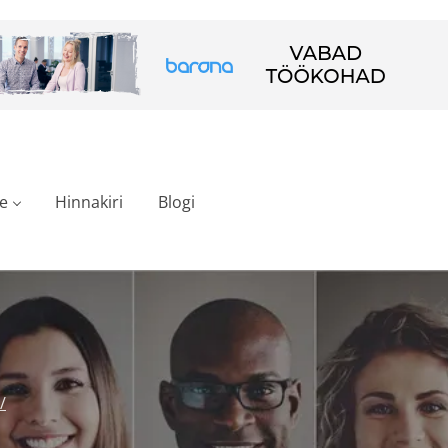
e
Hinnakiri
Blogi
/