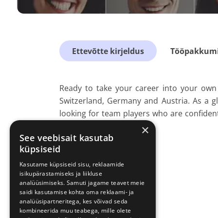
Ettevõtte kirjeldus
Tööpakkumis
Ready to take your career into your ow
Switzerland, Germany and Austria. As a g
looking for team players who are confiden
their individual talents
×
See veebisait kasutab
küpsiseid
Kasutame küpsiseid sisu, reklaamide
isikupärastamiseks ja liikluse
analüüsimiseks. Samuti jagame teavet meie
saidi kasutamise kohta oma reklaami- ja
analüüsipartneritega, kes võivad seda
kombineerida muu teabega, mille olete