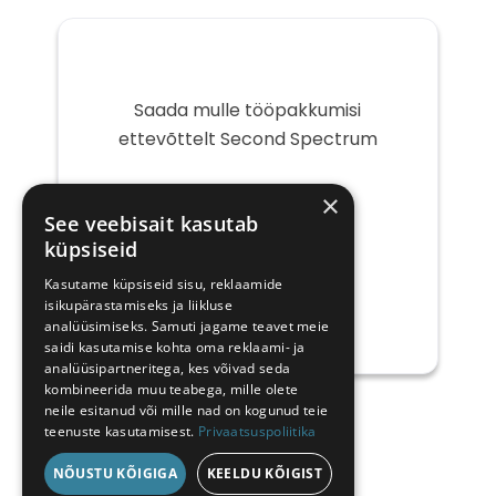
Saada mulle tööpakkumisi
ettevõttelt Second Spectrum
Teie
×
e-
See veebisait kasutab
post
küpsiseid
Kasutame küpsiseid sisu, reklaamide
isikupärastamiseks ja liikluse
analüüsimiseks. Samuti jagame teavet meie
saidi kasutamise kohta oma reklaami- ja
analüüsipartneritega, kes võivad seda
kombineerida muu teabega, mille olete
neile esitanud või mille nad on kogunud teie
teenuste kasutamisest.
Privaatsuspoliitika
NÕUSTU KÕIGIGA
KEELDU KÕIGIST