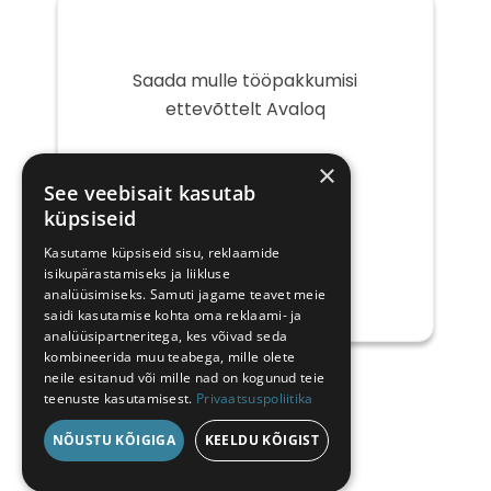
Saada mulle tööpakkumisi
ettevõttelt Avaloq
Teie
×
e-
See veebisait kasutab
post
küpsiseid
Kasutame küpsiseid sisu, reklaamide
isikupärastamiseks ja liikluse
analüüsimiseks. Samuti jagame teavet meie
saidi kasutamise kohta oma reklaami- ja
analüüsipartneritega, kes võivad seda
kombineerida muu teabega, mille olete
neile esitanud või mille nad on kogunud teie
teenuste kasutamisest.
Privaatsuspoliitika
NÕUSTU KÕIGIGA
KEELDU KÕIGIST