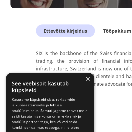
Ettevõtte kirjeldus
Tööpakkumis
SIX is the backbone of the Swiss financial
trading, the provision of financial i
infrastructure, Switzerland is now one of 
We serve an international clientele and hav
×
See veebisait kasutab
innovation and is a passionate advocate fo
küpsiseid
Kasutame küpsiseid sisu, reklaamide
isikupärastamiseks ja liikluse
analüüsimiseks. Samuti jagame teavet meie
saidi kasutamise kohta oma reklaami- ja
analüüsipartneritega, kes võivad seda
kombineerida muu teabega, mille olete