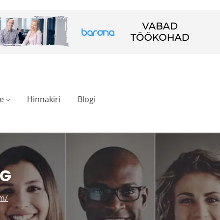
e
Hinnakiri
Blogi
AG
m/