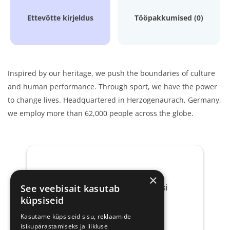
Ettevõtte kirjeldus
Tööpakkumised (0)
Inspired by our heritage, we push the boundaries of culture
and human performance. Through sport, we have the
power
to change lives. Headquartered in Herzogenaurach, Germany,
we employ more than 62,000 people across the
globe.
×
Saada mulle tööpakkumisi
See veebisait kasutab
küpsiseid
ettevõttelt Adidas
Kasutame küpsiseid sisu, reklaamide
Teie
isikupärastamiseks ja liikluse
e-