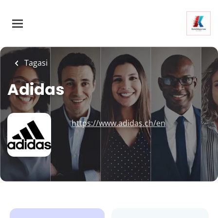
Skip
to
main
content
Tagasi
Adidas
https://www.adidas.ch/en