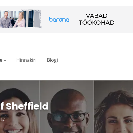
e
Hinnakiri
Blogi
f Sheffield
uk/