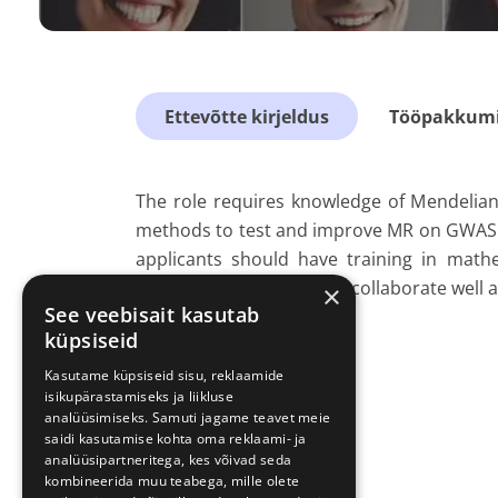
Ettevõtte kirjeldus
Tööpakkumis
The role requires knowledge of Mendelian 
methods to test and improve MR on GWAS d
applicants should have training in mathema
should have the ability to collaborate well 
×
See veebisait kasutab
küpsiseid
Kasutame küpsiseid sisu, reklaamide
isikupärastamiseks ja liikluse
analüüsimiseks. Samuti jagame teavet meie
saidi kasutamise kohta oma reklaami- ja
analüüsipartneritega, kes võivad seda
kombineerida muu teabega, mille olete