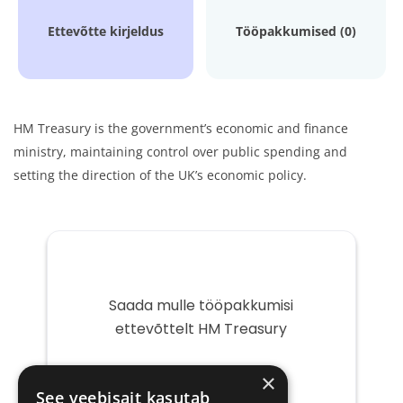
Ettevõtte kirjeldus
Tööpakkumised (0)
HM Treasury is the government’s economic and finance
ministry, maintaining control over public spending and
setting
the direction of the UK’s economic policy.
Saada mulle tööpakkumisi
ettevõttelt HM Treasury
Teie
×
e-
See veebisait kasutab
post