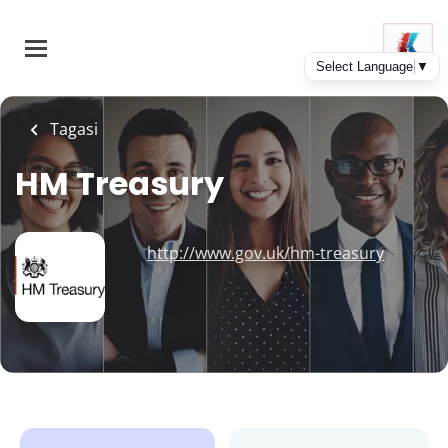
Skip
to
main
content
Tagasi
HM Treasury
http://www.gov.uk/hm-treasury