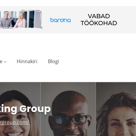
e
Hinnakiri
Blogi
king Group
nggroup.com/