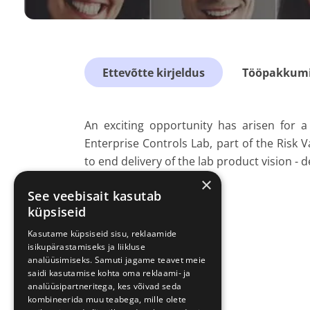
Ettevõtte kirjeldus
Tööpakkumis
An exciting opportunity has arisen for a
Enterprise Controls Lab, part of the Risk 
to end delivery of the lab product vision - 
×
See veebisait kasutab
küpsiseid
Kasutame küpsiseid sisu, reklaamide
isikupärastamiseks ja liikluse
analüüsimiseks. Samuti jagame teavet meie
saidi kasutamise kohta oma reklaami- ja
analüüsipartneritega, kes võivad seda
kombineerida muu teabega, mille olete